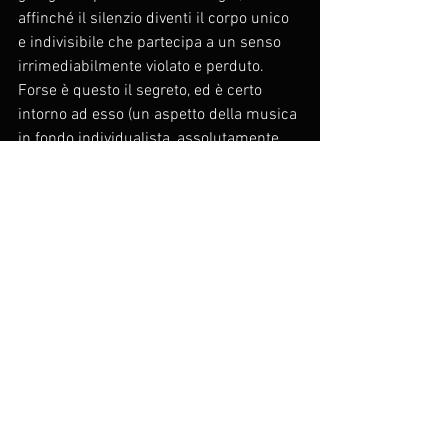
affinché il silenzio diventi il corpo unico 
e indivisibile che partecipa a un senso 
irrimediabilmente violato e perduto. 
Forse è questo il segreto, ed è certo 
intorno ad esso (un aspetto della musica 
in fondo individualista, assolutamente 
singolare e per certi versi anti-
umanistico) che tutto il programma si 
costruisce. Intorno al segreto e all'udito 
acuito oltre misura cui è destinato 
rivelarsi.
Viene da chiedersi cosa resterà alla fine 
di quel tema che non smette mai di 
finire, del suo suono e del suo perdersi 
nel dedalo delle trasformazioni, della 
nostra stessa vita che ne viene 
attraversata, sciogliendosi in musica. 
Viene da pensare a quando sarà svanito 