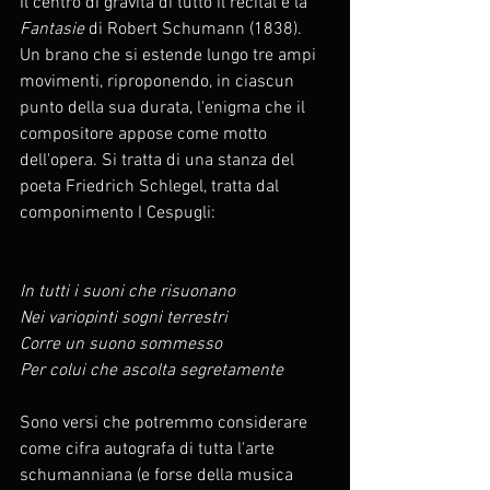
Il centro di gravità di tutto il recital è la 
Fantasie
 di Robert Schumann (1838). 
Un brano che si estende lungo tre ampi 
movimenti, riproponendo, in ciascun 
punto della sua durata, l'enigma che il 
compositore appose come motto 
dell'opera. Si tratta di una stanza del 
poeta Friedrich Schlegel, tratta dal 
componimento I Cespugli:
In tutti i suoni che risuonano
Nei variopinti sogni terrestri
Corre un suono sommesso
Per colui che ascolta segretamente
Sono versi che potremmo considerare 
come cifra autografa di tutta l'arte 
schumanniana (e forse della musica 